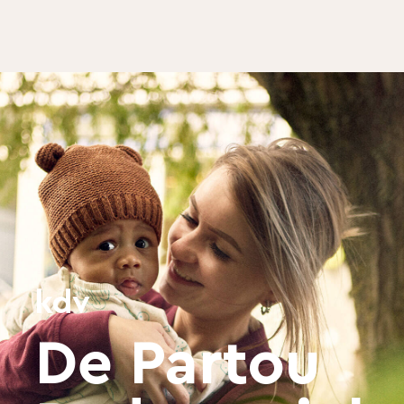
kdv
De Partou