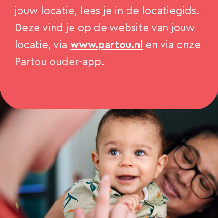
jouw locatie, lees je in de locatiegids.
Deze vind je op de website van jouw
locatie, via
www.partou.nl
en via onze
Partou ouder-app.