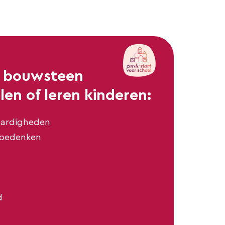
e bouwsteen
en of leren kinderen:
aardigheden
 bedenken
d