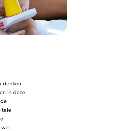
en denken
en in deze
nde
itale
ze
 wel