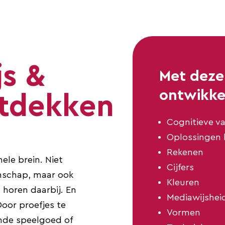
js &
Met dez
ontwikkel
tdekken
Cognitieve v
Oplossingen
Rekenen
ele brein. Niet
Cijfers
enschap, maar ook
Kleuren
t horen daarbij. En
Mediawijshei
Door proefjes te
Vormen
nde speelgoed of