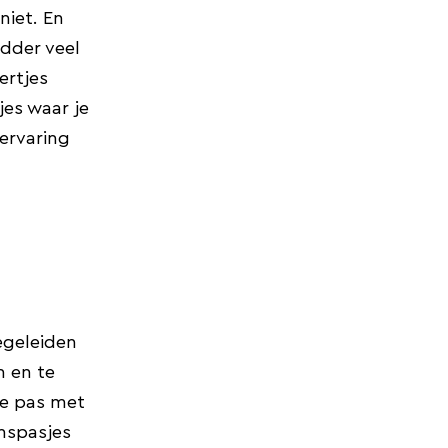
niet. En
dder veel
ertjes
jes waar je
 ervaring
egeleiden
n en te
we pas met
nspasjes